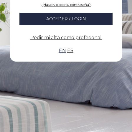
¿Has olvidado tu contraseña?
ACCEDER / LOGIN
Pedir mi alta como profesional
EN
ES