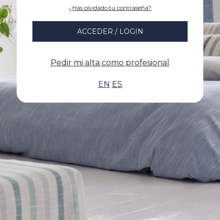
¿Has olvidado tu contraseña?
ACCEDER / LOGIN
Pedir mi alta como profesional
EN
ES